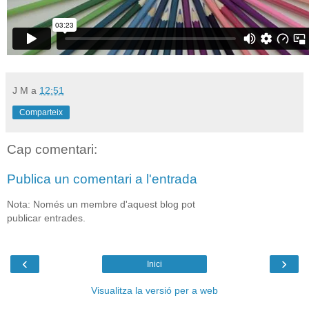
J M
a
12:51
Comparteix
Cap comentari:
Publica un comentari a l'entrada
Nota: Només un membre d'aquest blog pot
publicar entrades.
‹
›
Inici
Visualitza la versió per a web