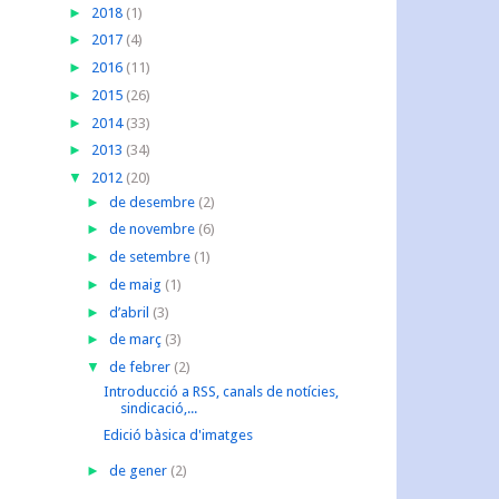
►
2018
(1)
►
2017
(4)
►
2016
(11)
►
2015
(26)
►
2014
(33)
►
2013
(34)
▼
2012
(20)
►
de desembre
(2)
►
de novembre
(6)
►
de setembre
(1)
►
de maig
(1)
►
d’abril
(3)
►
de març
(3)
▼
de febrer
(2)
Introducció a RSS, canals de notícies,
sindicació,...
Edició bàsica d'imatges
►
de gener
(2)