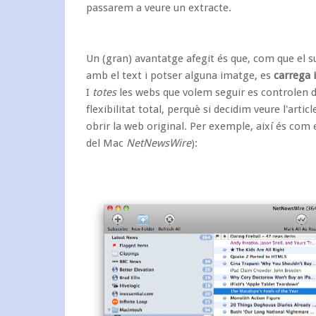
passarem a veure un extracte.
Un (gran) avantatge afegit és que, com que el 
amb el text i potser alguna imatge, es
carrega 
I
totes
les webs que volem seguir es controlen d
flexibilitat total, perquè si decidim veure l'arti
obrir la web original. Per exemple, així és com e
del Mac
NetNewsWire
):