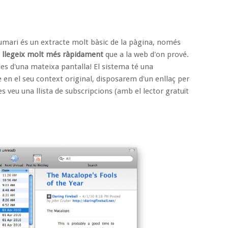
sumari és un extracte molt bàsic de la pàgina, només
i llegeix molt més ràpidament
que a la web d'on prové.
es d'una mateixa pantalla! El sistema té una
cle en el seu context original, disposarem d'un enllaç per
s veu una llista de subscripcions (amb el lector gratuït