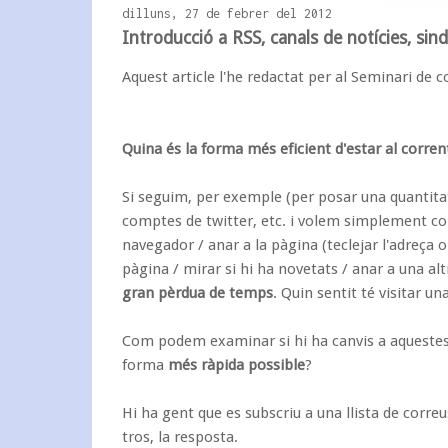
dilluns, 27 de febrer del 2012
Introducció a RSS, canals de notícies, sin
Aquest article l'he redactat per al Seminari de
Quina és la forma més eficient d'
estar al corren
Si seguim, per exemple (per posar una quantitat
comptes de twitter, etc. i volem simplement co
navegador / anar a la pàgina (teclejar l'adreça o 
pàgina / mirar si hi ha novetats / anar a una alt
gran pèrdua de temps
. Quin sentit té visitar u
Com podem examinar si hi ha canvis a aquestes 
forma
més ràpida possible
?
Hi ha gent que es subscriu a una
llista de correu
tros, la resposta.