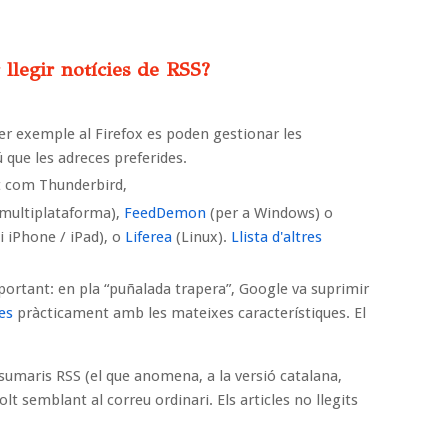
llegir notícies de RSS?
per exemple al Firefox es poden gestionar les
que les adreces preferides.
 com Thunderbird,
multiplataforma),
FeedDemon
(per a Windows) o
i iPhone / iPad), o
Liferea
(Linux).
Llista d'altres
ortant: en pla “puñalada trapera”, Google va suprimir
es
pràcticament amb les mateixes característiques. El
umaris RSS (el que anomena, a la versió catalana,
lt semblant al correu ordinari. Els articles no llegits