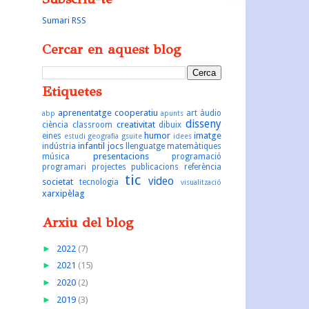
Sumari RSS
Cercar en aquest blog
Etiquetes
aprenentatge cooperatiu
art
àudio
abp
apunts
disseny
creativitat
ciència
classroom
dibuix
humor
imatge
eines
estudi
geografia
gsuite
idees
infantil
jocs
indústria
llenguatge
matemàtiques
presentacions
música
programació
programari
projectes
publicacions
referència
tic
video
societat
tecnologia
visualització
xarxipèlag
Arxiu del blog
►
2022
(7)
►
2021
(15)
►
2020
(2)
►
2019
(3)