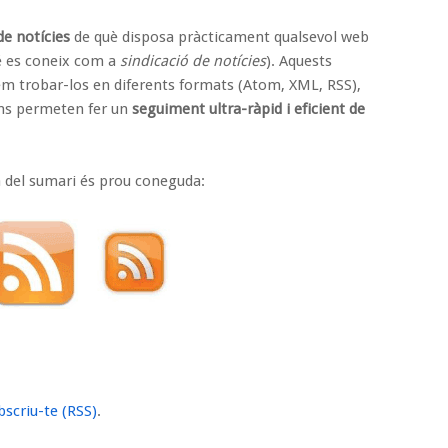
de notícies
de què disposa pràcticament qualsevol web
é es coneix com a
sindicació de notícies
). Aquests
 trobar-los en diferents formats (Atom, XML, RSS),
ns permeten fer un
seguiment ultra-ràpid i eficient de
a del sumari és prou coneguda:
bscriu-te (RSS)
.