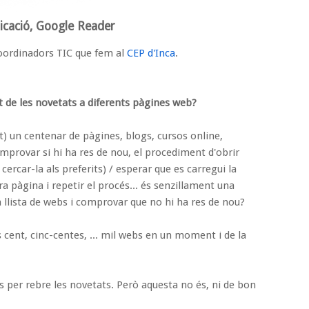
dicació, Google Reader
 coordinadors TIC que fem al
CEP d'Inca
.
t de les novetats
a diferents pàgines web?
) un centenar de pàgines, blogs, cursos online,
mprovar si hi ha res de nou, el procediment d'obrir
cercar-la als preferits) / esperar que es carregui la
ra pàgina i repetir el procés... és senzillament una
na llista de webs i comprovar que no hi ha res de nou?
cent, cinc-centes, ... mil webs en un moment i de la
s
per rebre les novetats. Però aquesta no és, ni de bon