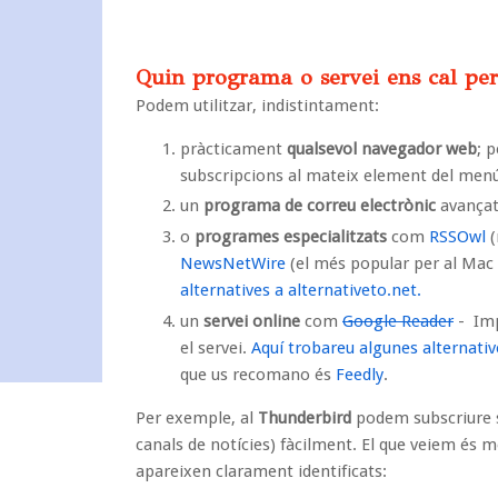
Quin programa o servei ens cal per 
Podem utilitzar, indistintament:
pràcticament
qualsevol
navegador
web
; 
subscripcions al mateix element del menú 
un
programa de
correu electrònic
avançat
o
programes especialitzats
com
RSSOwl
(
NewsNetWire
(el més popular per al Mac 
alternatives a alternativeto.net.
un
servei online
com
Google Reader
- Imp
el servei.
Aquí trobareu algunes alternativ
que us recomano és
Feedly
.
Per exemple, al
Thunderbird
podem subscriure s
canals de notícies) fàcilment. El que veiem és mo
apareixen clarament identificats: