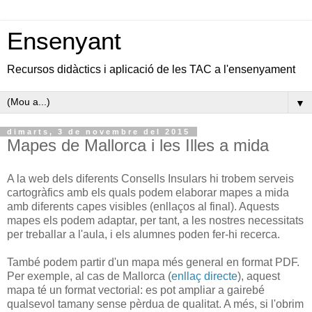
Ensenyant
Recursos didàctics i aplicació de les TAC a l'ensenyament
▼
dimarts, 3 de novembre del 2015
Mapes de Mallorca i les Illes a mida
A la web dels diferents Consells Insulars hi trobem serveis
cartogràfics amb els quals podem elaborar mapes a mida
amb diferents capes visibles (enllaços al final). Aquests
mapes els podem adaptar, per tant, a les nostres necessitats
per treballar a l'aula, i els alumnes poden fer-hi recerca.
També podem partir d'un mapa més general en format PDF.
Per exemple, al cas de Mallorca (
enllaç directe
), aquest
mapa té un format vectorial: es pot ampliar a gairebé
qualsevol tamany sense pèrdua de qualitat. A més, si l'obrim