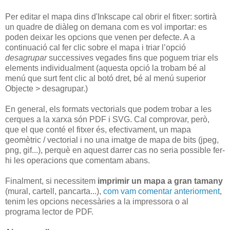
Per editar el mapa dins d'Inkscape cal obrir el fitxer: sortirà
un quadre de diàleg on demana com es vol importar: es
poden deixar les opcions que venen per defecte. A a
continuació cal fer clic sobre el mapa i triar l’opció
desagrupar
successives vegades fins que poguem triar els
elements individualment (aquesta opció la trobam bé al
menú que surt fent clic al botó dret, bé al menú superior
Objecte > desagrupar.)
En general, els formats vectorials que podem trobar a les
cerques a la xarxa són PDF i SVG. Cal comprovar, però,
que el que conté el fitxer és, efectivament, un mapa
geomètric / vectorial i no una imatge de mapa de bits (jpeg,
png, gif...), perquè en aquest darrer cas no seria possible fer-
hi les operacions que comentam abans.
Finalment, si necessitem
imprimir un mapa a gran tamany
(mural, cartell, pancarta...),
com vam comentar anteriorment
,
tenim les opcions necessàries a la impressora o al
programa lector de PDF.