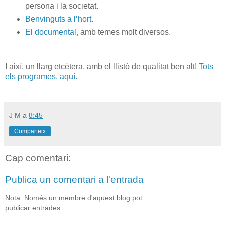
persona i la societat.
Benvinguts a l’hort
.
El documental,
amb temes molt diversos.
I així, un llarg etcètera, amb el llistó de qualitat ben alt!
Tots
els programes, aquí
.
J M
a
8:45
Comparteix
Cap comentari:
Publica un comentari a l'entrada
Nota: Només un membre d'aquest blog pot
publicar entrades.