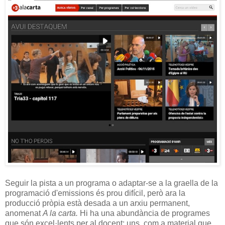
Seguir la pista a un programa o adaptar-se a la graella de la
programació d'emissions és prou difícil, però ara la
producció pròpia està desada a un arxiu permanent,
anomenat
A la carta.
Hi ha una abundància de programes
que són excel·lents per al docent: uns, com a material que