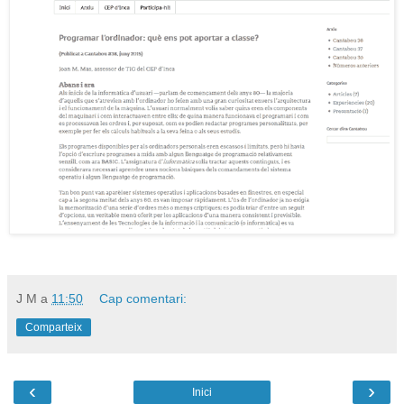
J M
a
11:50
Cap comentari:
Comparteix
‹
›
Inici